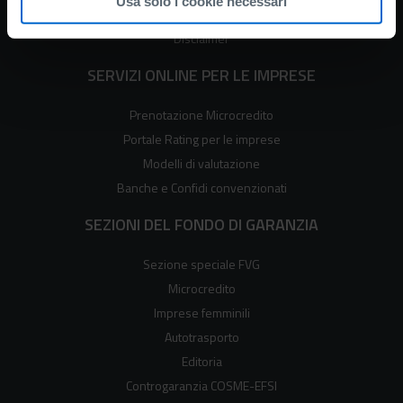
Usa solo i cookie necessari
Cookie policy
Disclaimer
SERVIZI ONLINE PER LE IMPRESE
Prenotazione Microcredito
Portale Rating per le imprese
Modelli di valutazione
Banche e Confidi convenzionati
SEZIONI DEL FONDO DI GARANZIA
Sezione speciale FVG
Microcredito
Imprese femminili
Autotrasporto
Editoria
Controgaranzia COSME-EFSI