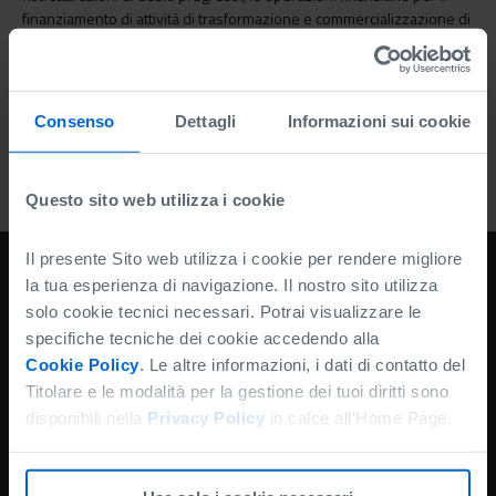
finanziamento di attività di trasformazione e commercializzazione di
prodotti agricoli e i finanziamenti misti.
Circolare Mediocredito Centrale n. 6/2024
Circolare Mediocredito centrale n. 5/2024
Consenso
Dettagli
Informazioni sui cookie
VAI ALL'ELENCO NEWS
Questo sito web utilizza i cookie
Il presente Sito web utilizza i cookie per rendere migliore
FONDO DI GARANZIA
la tua esperienza di navigazione. Il nostro sito utilizza
solo cookie tecnici necessari. Potrai visualizzare le
Conosci il fondo
specifiche tecniche dei cookie accedendo alla
Richiedi informazioni
Cookie Policy
. Le altre informazioni, i dati di contatto del
Titolare e le modalità per la gestione dei tuoi diritti sono
Normativa e modulistica
disponibili nella
Privacy Policy
in calce all’Home Page.
Amministrazione trasparente
Accessibilità
Privacy