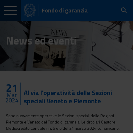
Fondo di garanzia
News ed eventi
21
Al via l’operatività delle Sezioni
Mar
2024
speciali Veneto e Piemonte
Sono nuovamente operative le Sezioni speciali delle Regioni
Piemonte e Veneto del Fondo di garanzia. Le circolari Gestore
Mediocredito Centrale nn. 5 e 6 del 21 marzo 2024 comunicano,