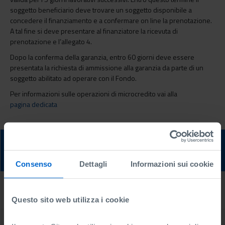
soggetto beneficiario deve trovare un soggetto disponibile a
concedere il finanziamento e a confermare on line la prenotazione.
A tal fine si deve presentare al finanziatore la ricevuta di
prenotazione e l’allegato 4.
Dopo la conferma della garanzia, entro 60 giorni deve essere
presentata la richiesta di ammissione alla garanzia da parte di un
soggetto abilitato ad operare con il Fondo.
Per informazioni sulle operazioni di microcredito vai alla
pagina dedicata
Servizi online
Consenso
Dettagli
Informazioni sui cookie
Banche e Confidi convenzionati
Questo sito web utilizza i cookie