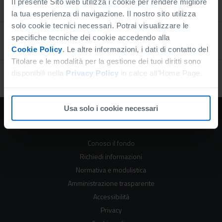
Modelli di valutazione
Il presente Sito web utilizza i cookie per rendere migliore
la tua esperienza di navigazione. Il nostro sito utilizza
solo cookie tecnici necessari. Potrai visualizzare le
specifiche tecniche dei cookie accedendo alla
Portale rating per le imprese
Cookie Policy
. Le altre informazioni, i dati di contatto del
Titolare e le modalità per la gestione dei tuoi diritti sono
disponibili nella
Privacy Policy
in calce all’Home Page.
Prenotazione microcredito
Usa solo i cookie necessari
FONDO DI GARANZIA
Conosci il fondo
Richiedi informazioni
Normativa e modulistica
Amministrazione trasparente
Accessibilità
Privacy