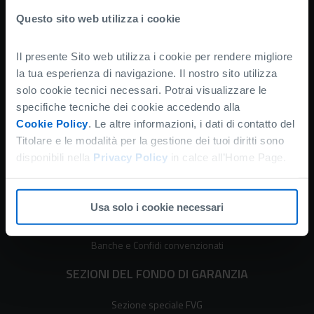
Richiedi informazioni
Questo sito web utilizza i cookie
Normativa e modulistica
Amministrazione trasparente
Il presente Sito web utilizza i cookie per rendere migliore
Accessibilità
la tua esperienza di navigazione. Il nostro sito utilizza
Privacy
solo cookie tecnici necessari. Potrai visualizzare le
specifiche tecniche dei cookie accedendo alla
Cookie policy
Cookie Policy
. Le altre informazioni, i dati di contatto del
Disclaimer
Titolare e le modalità per la gestione dei tuoi diritti sono
SERVIZI ONLINE PER LE IMPRESE
disponibili nella
Privacy Policy
in calce all’Home Page.
Prenotazione Microcredito
Portale Rating per le imprese
Usa solo i cookie necessari
Modelli di valutazione
Banche e Confidi convenzionati
SEZIONI DEL FONDO DI GARANZIA
Sezione speciale FVG