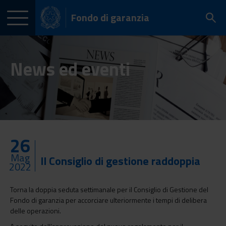
Fondo di garanzia
News ed eventi
26
Mag
Il Consiglio di gestione raddoppia
2022
Torna la doppia seduta settimanale per il Consiglio di Gestione del
Fondo di garanzia per accorciare ulteriormente i tempi di delibera
delle operazioni.