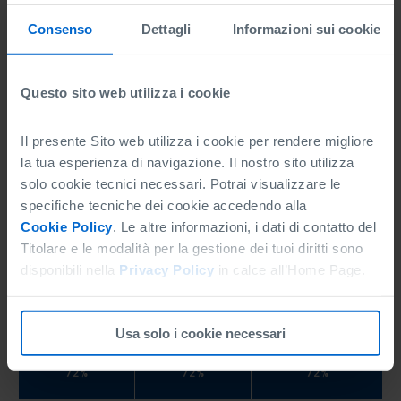
in fascia 1, 2, 3 e 4 del modello di valutazione
Consenso
Dettagli
Informazioni sui cookie
80%
Questo sito web utilizza i cookie
Riassicurazione/controgaranzia: percentuali
Il presente Sito web utilizza i cookie per rendere migliore
massime di copertura sulle operazioni finanziarie*
la tua esperienza di navigazione. Il nostro sito utilizza
solo cookie tecnici necessari. Potrai visualizzare le
Finanziamenti
Finanziamenti
Microcredito,
specifiche tecniche dei cookie accedendo alla
per esigenze
per
Nuova Sabatini,
Cookie Policy
. Le altre informazioni, i dati di contatto del
di liquidità
Investimenti
Importo ridotto,
Nuove imprese,
Titolare e le modalità per la gestione dei tuoi diritti sono
PMI Innovative,
disponibili nella
Privacy Policy
in calce all’Home Page.
Start up
innovative e
incubatori
certificati
Usa solo i cookie necessari
72%
72%
72%