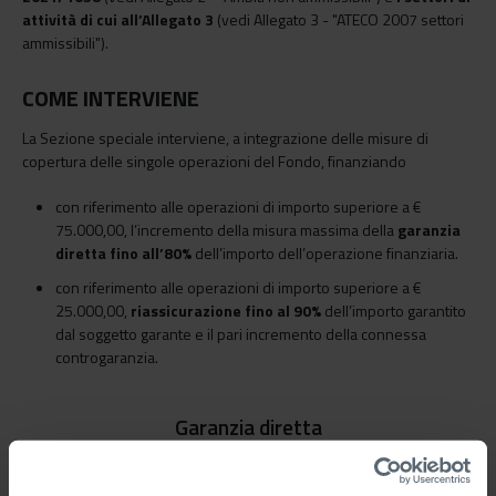
attività di cui all’Allegato 3
(vedi Allegato 3 - "ATECO 2007 settori
ammissibili").
COME INTERVIENE
La Sezione speciale interviene, a integrazione delle misure di
copertura delle singole operazioni del Fondo, finanziando
con riferimento alle operazioni di importo superiore a €
75.000,00, l’incremento della misura massima della
garanzia
diretta fino all’80%
dell’importo dell’operazione finanziaria.
con riferimento alle operazioni di importo superiore a €
25.000,00,
riassicurazione fino al 90%
dell’importo garantito
dal soggetto garante e il pari incremento della connessa
controgaranzia.
Garanzia diretta
Finanziamenti per esigenze di liquidità per Imprese