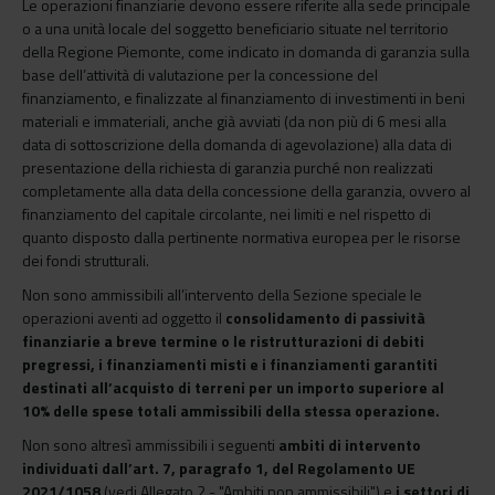
Le operazioni finanziarie devono essere riferite alla sede principale
o a una unità locale del soggetto beneficiario situate nel territorio
della Regione Piemonte, come indicato in domanda di garanzia sulla
base dell’attività di valutazione per la concessione del
finanziamento, e finalizzate al finanziamento di investimenti in beni
materiali e immateriali, anche già avviati (da non più di 6 mesi alla
data di sottoscrizione della domanda di agevolazione) alla data di
presentazione della richiesta di garanzia purché non realizzati
completamente alla data della concessione della garanzia, ovvero al
finanziamento del capitale circolante, nei limiti e nel rispetto di
quanto disposto dalla pertinente normativa europea per le risorse
dei fondi strutturali.
Non sono ammissibili all’intervento della Sezione speciale le
operazioni aventi ad oggetto il
consolidamento di passività
finanziarie a breve termine o le ristrutturazioni di debiti
pregressi, i finanziamenti misti e i finanziamenti garantiti
destinati all’acquisto di terreni per un importo superiore al
10% delle spese totali ammissibili della stessa operazione.
Non sono altresì ammissibili i seguenti
ambiti di intervento
individuati dall’art. 7, paragrafo 1, del Regolamento UE
2021/1058
(vedi Allegato 2 - "Ambiti non ammissibili") e
i settori di