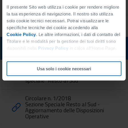
Portale rating per le imprese
Il presente Sito web utilizza i cookie per rendere migliore
la tua esperienza di navigazione. Il nostro sito utilizza
solo cookie tecnici necessari. Potrai visualizzare le
Prenotazione microcredito
specifiche tecniche dei cookie accedendo alla
Cookie Policy
. Le altre informazioni, i dati di contatto del
Titolare e le modalità per la gestione dei tuoi diritti sono
Documenti e link utili
disponibili nella
Privacy Policy
in calce all’Home Page.
Circolare n. 7/2018
Usa solo i cookie necessari
Avvio dell'operatività della Sezione
speciale "Resto al Sud"
Circolare n. 1/2018
Sezione Speciale Resto al Sud -
Aggiornamento delle Disposizioni
Operative